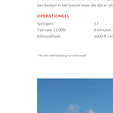
van banken in het toestel maar die zijn er ui
OPERATIONEEL
Springers:
17
Tijd naar 13.000:
8 minuten
Klimsnelheid:
1600 ft / 
*
Bij een volle belading van het toestel