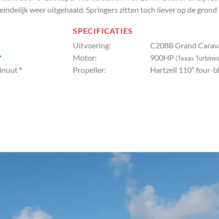
teindelijk weer uitgehaald. Springers zitten toch liever op de grond 
SPECIFICATIES
Uitvoering:
C208B Grand Carava
*
Motor:
900HP
(Texas Turbines
minuut
*
Propeller:
Hartzell 110″ four-b