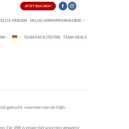
TURES
JETZT BUCHEN!
TELLTE FRAGEN
FALLSCHIRMSPRUNGKURSE
UNS
TEAM FACILITEITEN
TEAM DEALS
tel gekocht, voorzien van de high-
n. De JBR is enige tijd voorzien geweest