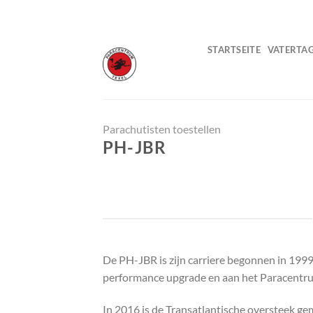
Zum
Inhalt
springen
STARTSEITE
VATERTA
Parachutisten toestellen
PH-JBR
De PH-JBR is zijn carriere begonnen in 1999
performance upgrade en aan het Paracentr
In 2016 is de Transatlantische oversteek ge