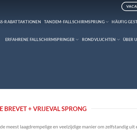
VACA
GS-RABATTAKTIONEN
TANDEM-FALLSCHIRMSPRUNG
HÄUFIG GES
ERFAHRENE FALLSCHIRMSPRINGER
RONDVLUCHTEN
ÜBER 
NE BREVET + VRIJEVAL SPRONG
 de meest laagdrempelige en veelzijdige manier om zelfstandig uit