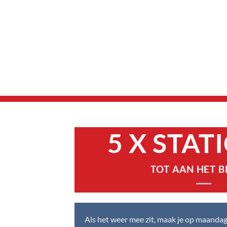
5 X STAT
TOT AAN HET 
Als het weer mee zit, maak je op maandag j