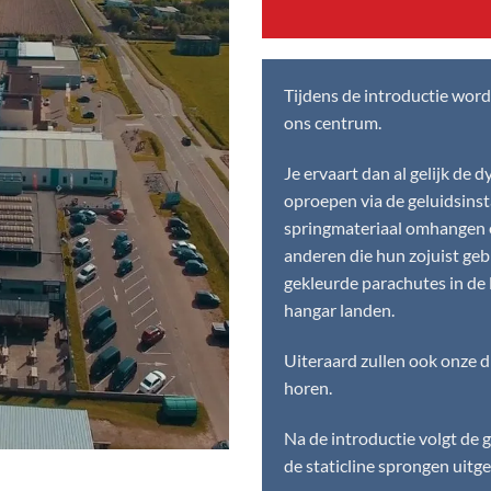
Tijdens de introductie word
ons centrum.
Je ervaart dan al gelijk de 
oproepen via de geluidsinst
springmateriaal omhangen e
anderen die hun zojuist ge
gekleurde parachutes in de l
hangar landen.
Uiteraard zullen ook onze dr
horen.
Na de introductie volgt de 
de staticline sprongen uitg