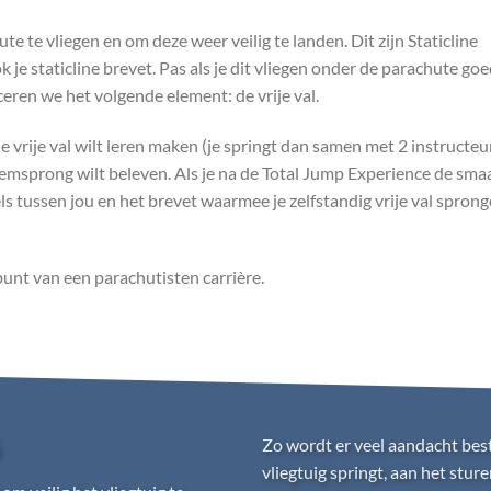
te te vliegen en om deze weer veilig te landen. Dit zijn Staticline
 je staticline brevet. Pas als je dit vliegen onder de parachute go
eren we het volgende element: de vrije val.
 de vrije val wilt leren maken (je springt dan samen met 2 instructeu
ndemsprong wilt beleven. Als je na de Total Jump Experience de sma
ls tussen jou en het brevet waarmee je zelfstandig vrije val spron
punt van een parachutisten carrière.
G
Zo wordt er veel aandacht bes
vliegtuig springt, aan het stu