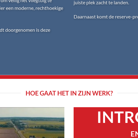
 om veilig het vliegtuig te
juiste plek zacht te landen.
der een moderne, rechthoekige
Daarnaast komt de reserve-pr
rdt doorgenomen is deze
HOE GAAT HET IN ZIJN WERK?
INTR
E