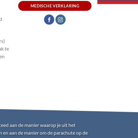
MEDISCHE VERKLARING
ed
rs)
ak te
gen
teed aan de manier waarop je uit het
ren en aan de manier om de parachute op de