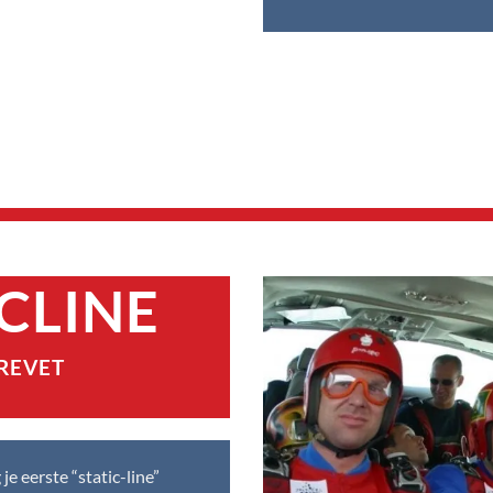
ICLINE
BREVET
e eerste “static-line”