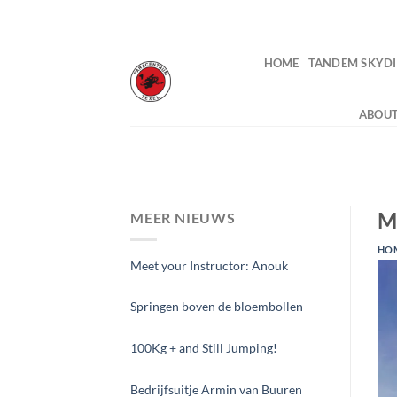
Skip
to
content
HOME
TANDEM SKYDI
ABOUT
M
MEER NIEUWS
HO
Meet your Instructor: Anouk
Springen boven de bloembollen
100Kg + and Still Jumping!
Bedrijfsuitje Armin van Buuren