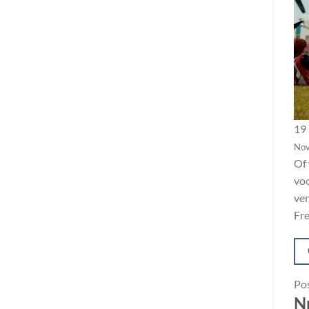
19
No
Of 
voo
ver
Fre
Po
Nr