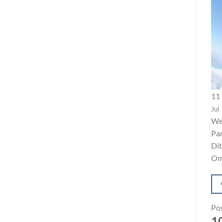
11
Jul
Wee
Par
Dit
Om
Po
10