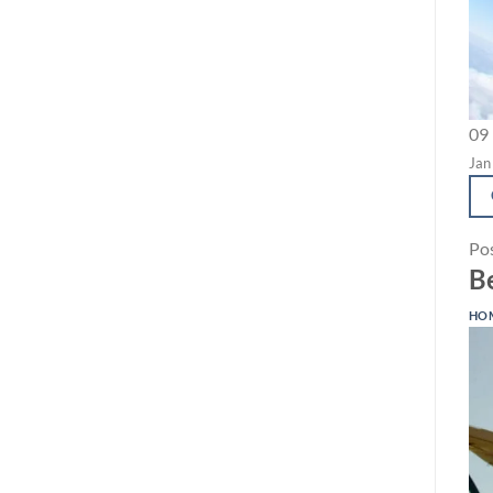
09
Jan
Po
Be
HO