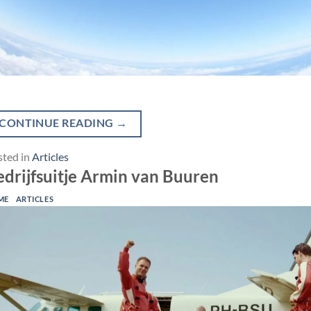
CONTINUE READING
→
sted in
Articles
drijfsuitje Armin van Buuren
ME
ARTICLES