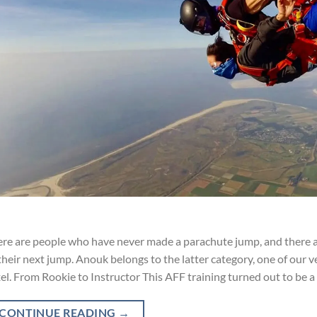
re are people who have never made a parachute jump, and there 
their next jump. Anouk belongs to the latter category, one of our
el. From Rookie to Instructor This AFF training turned out to be a b
CONTINUE READING
→