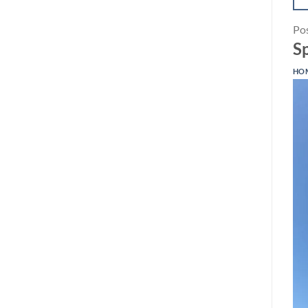
Po
S
HO