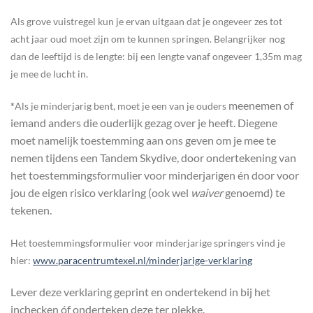
Als grove vuistregel kun je ervan uitgaan dat je ongeveer zes tot
acht jaar oud moet zijn om te kunnen springen. Belangrijker nog
dan de leeftijd is de lengte: bij een lengte vanaf ongeveer 1,35m mag
je mee de lucht in.
meenemen of
*
Als je minderjarig bent, moet je een van je ouders
iemand anders die ouderlijk gezag over je heeft. Diegene
moet namelijk toestemming aan ons geven om je mee te
nemen tijdens een Tandem Skydive, door ondertekening van
het toestemmingsformulier voor minderjarigen én door voor
jou de eigen risico verklaring (ook wel
waiver
genoemd) te
tekenen.
Het toestemmingsformulier voor minderjarige springers vind je
hier:
www.paracentrumtexel.nl/minderjarige-verklaring
Lever deze verklaring geprint en ondertekend in bij het
inchecken óf onderteken deze ter plekke.