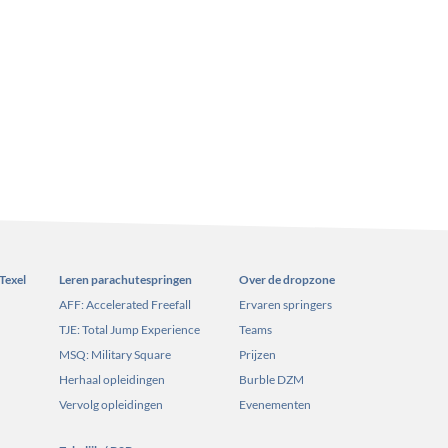
Texel
Leren parachutespringen
Over de dropzone
AFF: Accelerated Freefall
Ervaren springers
TJE: Total Jump Experience
Teams
MSQ: Military Square
Prijzen
Herhaal opleidingen
Burble DZM
Vervolg opleidingen
Evenementen