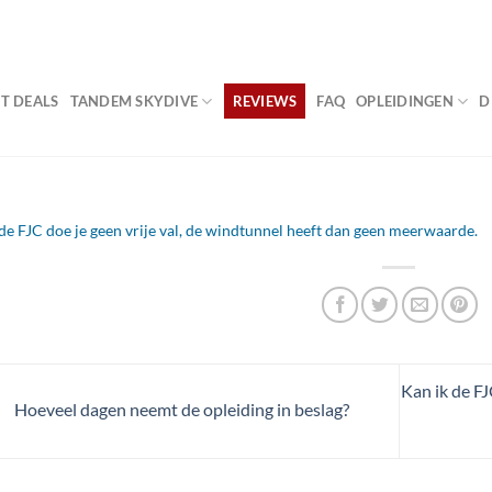
VA
T DEALS
TANDEM SKYDIVE
REVIEWS
FAQ
OPLEIDINGEN
D
 de FJC doe je geen vrije val, de windtunnel heeft dan geen meerwaarde.
Kan ik de F
Hoeveel dagen neemt de opleiding in beslag?