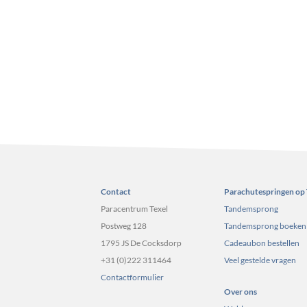
Contact
Parachutespringen op 
Paracentrum Texel
Tandemsprong
Postweg 128
Tandemsprong boeken
1795 JS De Cocksdorp
Cadeaubon bestellen
+31 (0)222 311464
Veel gestelde vragen
Contactformulier
Over ons