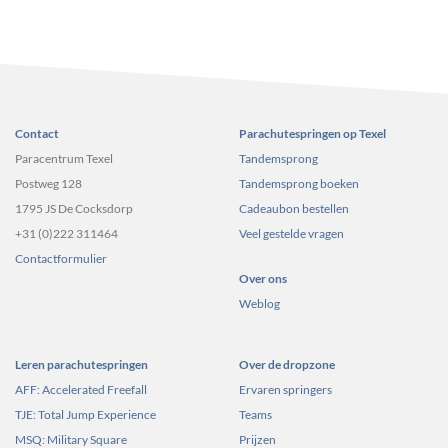
Contact
Parachutespringen op Texel
Paracentrum Texel
Tandemsprong
Postweg 128
Tandemsprong boeken
1795 JS De Cocksdorp
Cadeaubon bestellen
+31 (0)222 311464
Veel gestelde vragen
Contactformulier
Over ons
Weblog
Leren parachutespringen
Over de dropzone
AFF: Accelerated Freefall
Ervaren springers
TJE: Total Jump Experience
Teams
MSQ: Military Square
Prijzen