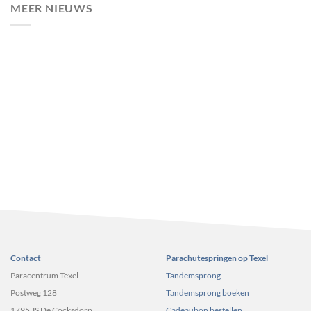
MEER NIEUWS
Contact
Parachutespringen op Texel
Paracentrum Texel
Tandemsprong
Postweg 128
Tandemsprong boeken
1795 JS De Cocksdorp
Cadeaubon bestellen