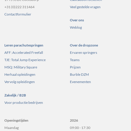
+31 (0)222 311464
Veel gestelde vragen
Contactformulier
Over ons
Weblog
Leren parachutespringen
Over de dropzone
AFF: Accelerated Freefall
Ervaren springers
TJE: Total Jump Experience
Teams
MSQ: Military Square
Prijzen
Herhaal opleidingen
Burble DZM
Vervolg opleidingen
Evenementen
Zakelijk / B2B
Voor productie bedrijven
Openingstijden
2026
Maandag
09:00 - 17:30