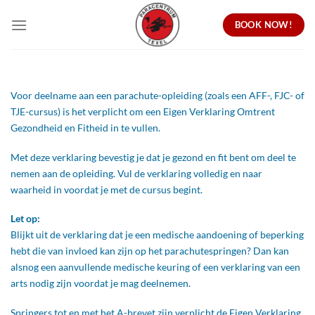
Ga
BOOK NOW!
naar
inhoud
Voor deelname aan een parachute-opleiding (zoals een AFF-, FJC- of
TJE-cursus) is het verplicht om een Eigen Verklaring Omtrent
Gezondheid en Fitheid in te vullen.
Met deze verklaring bevestig je dat je gezond en fit bent om deel te
nemen aan de opleiding. Vul de verklaring volledig en naar
waarheid in voordat je met de cursus begint.
Let op:
Blijkt uit de verklaring dat je een medische aandoening of beperking
hebt die van invloed kan zijn op het parachutespringen? Dan kan
alsnog een aanvullende medische keuring of een verklaring van een
arts nodig zijn voordat je mag deelnemen.
Springers tot en met het A-brevet zijn verplicht de Eigen Verklaring