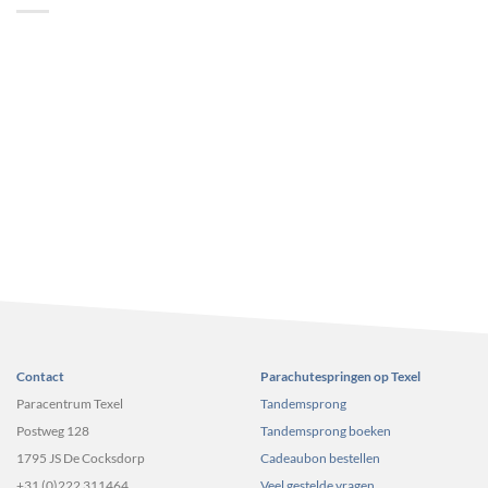
Contact
Parachutespringen op Texel
Paracentrum Texel
Tandemsprong
Postweg 128
Tandemsprong boeken
1795 JS De Cocksdorp
Cadeaubon bestellen
+31 (0)222 311464
Veel gestelde vragen