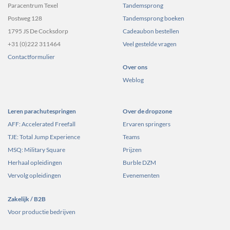
Paracentrum Texel
Tandemsprong
Postweg 128
Tandemsprong boeken
1795 JS De Cocksdorp
Cadeaubon bestellen
+31 (0)222 311464
Veel gestelde vragen
Contactformulier
Over ons
Weblog
Leren parachutespringen
Over de dropzone
AFF: Accelerated Freefall
Ervaren springers
TJE: Total Jump Experience
Teams
MSQ: Military Square
Prijzen
Herhaal opleidingen
Burble DZM
Vervolg opleidingen
Evenementen
Zakelijk / B2B
Voor productie bedrijven