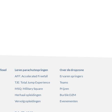
Texel
Leren parachutespringen
Over de dropzone
AFF: Accelerated Freefall
Ervaren springers
TJE: Total Jump Experience
Teams
MSQ: Military Square
Prijzen
Herhaal opleidingen
Burble DZM
Vervolg opleidingen
Evenementen