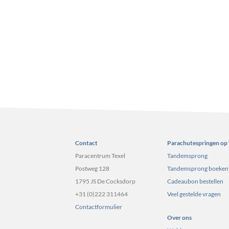
Contact
Parachutespringen op 
Paracentrum Texel
Tandemsprong
Postweg 128
Tandemsprong boeken
1795 JS De Cocksdorp
Cadeaubon bestellen
+31 (0)222 311464
Veel gestelde vragen
Contactformulier
Over ons