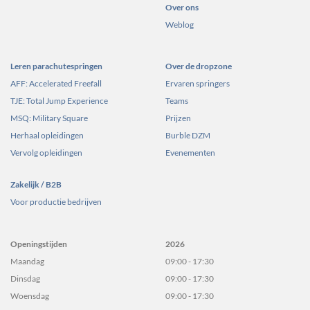
Over ons
Weblog
Leren parachutespringen
Over de dropzone
AFF: Accelerated Freefall
Ervaren springers
TJE: Total Jump Experience
Teams
MSQ: Military Square
Prijzen
Herhaal opleidingen
Burble DZM
Vervolg opleidingen
Evenementen
Zakelijk / B2B
Voor productie bedrijven
Openingstijden
2026
Maandag
09:00 - 17:30
Dinsdag
09:00 - 17:30
Woensdag
09:00 - 17:30