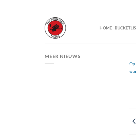
Ga
naar
inhoud
HOME
BUCKETLIS
MEER NIEUWS
Op 
wor