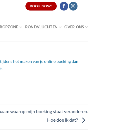
CATURES
BOOK NOW!
ROPZONE
RONDVLUCHTEN
OVER ONS
tijdens het maken van je online boeking dan
t.
 naam waarop mijn boeking staat veranderen.
Hoe doe ik dat?