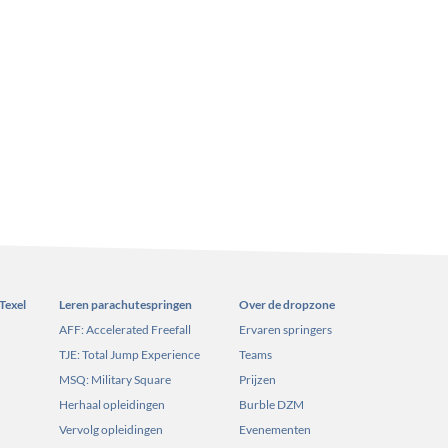
Texel
Leren parachutespringen
Over de dropzone
AFF: Accelerated Freefall
Ervaren springers
TJE: Total Jump Experience
Teams
MSQ: Military Square
Prijzen
Herhaal opleidingen
Burble DZM
Vervolg opleidingen
Evenementen