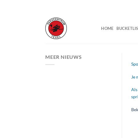
Ga
naar
inhoud
HOME
BUCKETLIS
MEER NIEUWS
Spo
Je 
Als
spr
Bek