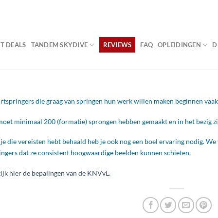
VA
T DEALS
TANDEM SKYDIVE
REVIEWS
FAQ
OPLEIDINGEN
D
rtspringers die graag van springen hun werk willen maken beginnen vaa
moet minimaal 200 (formatie) sprongen hebben gemaakt en in het bezig zi
 je die vereisten hebt behaald heb je ook nog een boel ervaring nodig. W
ingers dat ze consistent hoogwaardige beelden kunnen schieten.
ijk hier de bepalingen van de KNVvL
.