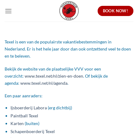
Ga
BOOK NOW!
naar
inhoud
Texel is een van de populairste vakantiebestemmingen in
Nederland. Er is het hele jaar door dan ook ontzettend veel te doen
en te beleven.
Bekijk de website van de plaatselijke VVV voor een
overzicht:
www.texel.net/nl/zien-en-doen
. Of bekijk de
agenda:
www.texel.net/nl/agenda
.
Een paar aanraders:
Ijsboerderij Labora
(erg dichtbij)
Paintball Texel
Karten
(buiten)
Schapenboerderij Texel