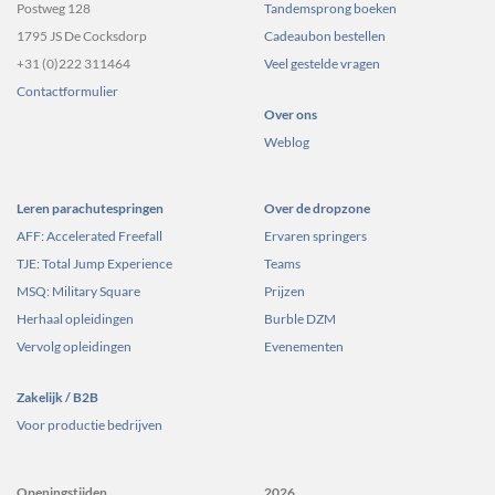
Postweg 128
Tandemsprong boeken
1795 JS De Cocksdorp
Cadeaubon bestellen
+31 (0)222 311464
Veel gestelde vragen
Contactformulier
Over ons
Weblog
Leren parachutespringen
Over de dropzone
AFF: Accelerated Freefall
Ervaren springers
TJE: Total Jump Experience
Teams
MSQ: Military Square
Prijzen
Herhaal opleidingen
Burble DZM
Vervolg opleidingen
Evenementen
Zakelijk / B2B
Voor productie bedrijven
Openingstijden
2026