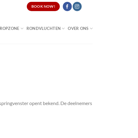
CATURES
BOOK NOW!
ROPZONE
RONDVLUCHTEN
OVER ONS
t springvenster opent bekend. De deelnemers