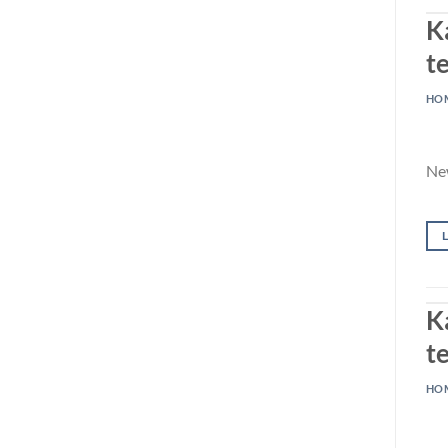
K
te
HO
Ne
K
te
HO