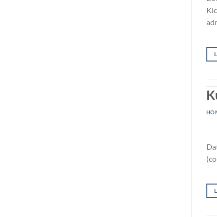
Kic
adm
K
HO
Dat
(co