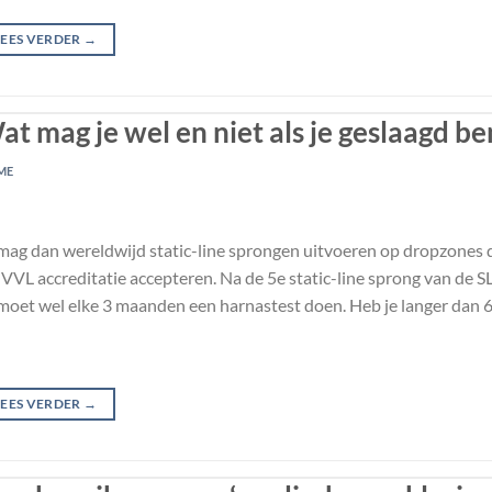
LEES VERDER
→
at mag je wel en niet als je geslaagd be
ME
mag dan wereldwijd static-line sprongen uitvoeren op dropzones d
VL accreditatie accepteren. Na de 5e static-line sprong van de SLC
moet wel elke 3 maanden een harnastest doen. Heb je langer dan 
LEES VERDER
→