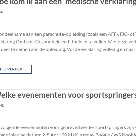
oe kom ik aan een ‘medische verklaring
ME
r deelname aan een parachute-opleiding (zoals een AFF-, FJC- of T
klaring Omtrent Gezondheid en Fitheid in te vullen. Met deze verkl
deel te nemen aan de opleiding. Vul de verklaring volledig en naar
LEES VERDER
→
elke evenementen voor sportspringers 
ME
volgende evenementen voor gebrevetteerde/ sportspringers zijn v
gie (nieuwe datum: 2-5 April 2021) Kingsday Boogie / WS Noobf