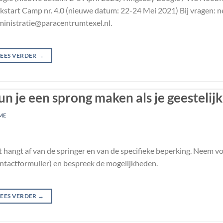
kstart Camp nr. 4.0 (nieuwe datum: 22-24 Mei 2021) Bij vragen: 
inistratie@paracentrumtexel.nl.
LEES VERDER
→
un je een sprong maken als je geestelij
ME
 hangt af van de springer en van de specifieke beperking. Neem v
ntactformulier) en bespreek de mogelijkheden.
LEES VERDER
→