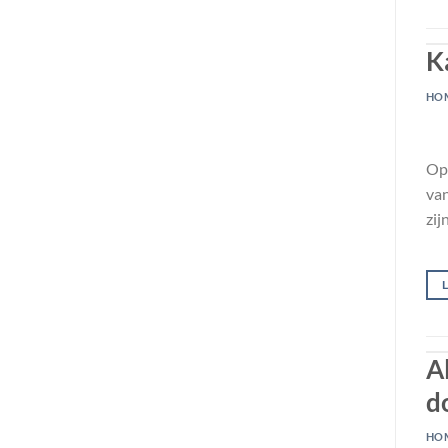
K
HO
Op 
van
zij
Al
d
HO