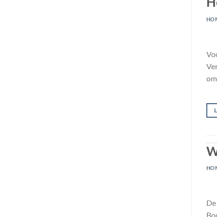
H
HO
Voo
Ver
om 
W
HO
De 
Boo