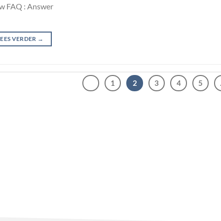
w FAQ : Answer
LEES VERDER
→
1
2
3
4
5