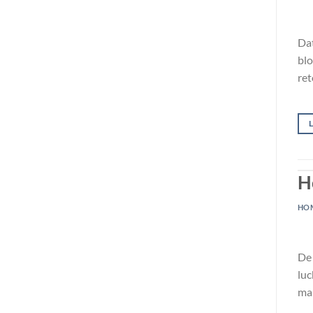
Dat
blo
ret
H
HO
De 
luc
mak