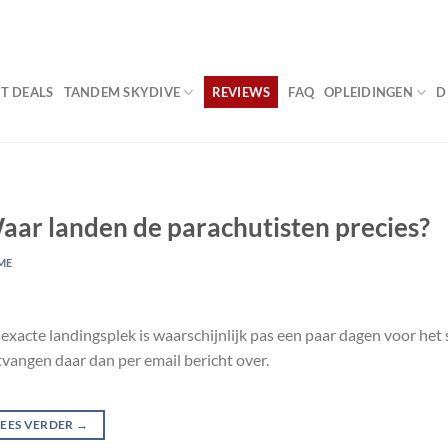
VA
T DEALS
TANDEM SKYDIVE
REVIEWS
FAQ
OPLEIDINGEN
D
aar landen de parachutisten precies?
ME
exacte landingsplek is waarschijnlijk pas een paar dagen voor he
vangen daar dan per email bericht over.
LEES VERDER
→