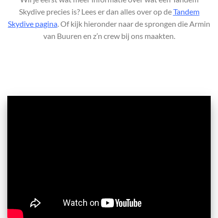
Skydive precies is? Lees er dan alles over op de
Tandem
Skydive pagina
. Of kijk hieronder naar de sprongen die Armin
van Buuren en z’n crew bij ons maakten.