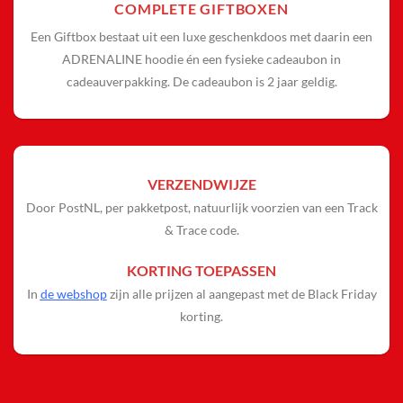
COMPLETE GIFTBOXEN
Een Giftbox bestaat uit een luxe geschenkdoos met daarin een
ADRENALINE hoodie
én een fysieke cadeaubon in
cadeauverpakking. De cadeaubon is 2 jaar geldig.
VERZENDWIJZE
Door PostNL, per pakketpost, natuurlijk voorzien van een Track
& Trace code.
KORTING TOEPASSEN
In
de webshop
zijn alle prijzen al aangepast met de Black Friday
korting.