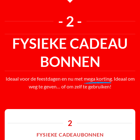
- 2 -
FYSIEKE CADEAU
BONNEN
Ideaal voor de feestdagen en nu met
mega korting
. Ideaal om
weg te geven… of om zelf te gebruiken!
2
FYSIEKE CADEAUBONNEN