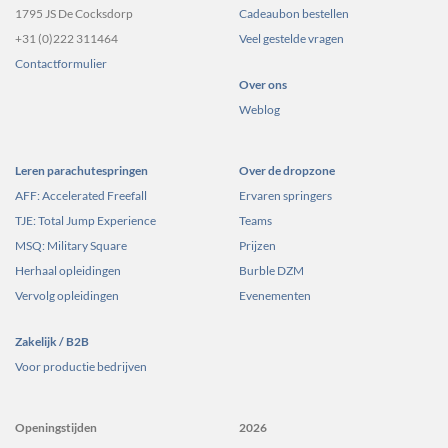
1795 JS De Cocksdorp
Cadeaubon bestellen
+31 (0)222 311464
Veel gestelde vragen
Contactformulier
Over ons
Weblog
Leren parachutespringen
Over de dropzone
AFF: Accelerated Freefall
Ervaren springers
TJE: Total Jump Experience
Teams
MSQ: Military Square
Prijzen
Herhaal opleidingen
Burble DZM
Vervolg opleidingen
Evenementen
Zakelijk / B2B
Voor productie bedrijven
Openingstijden
2026