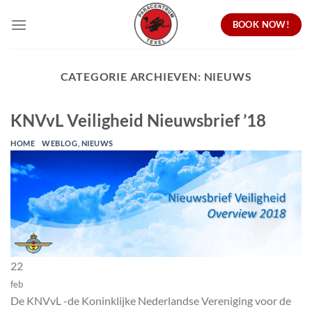
Ga
BOOK NOW!
naar
inhoud
CATEGORIE ARCHIEVEN:
NIEUWS
KNVvL Veiligheid Nieuwsbrief ’18
HOME
WEBLOG
,
NIEUWS
22
feb
De KNVvL -de Koninklijke Nederlandse Vereniging voor de