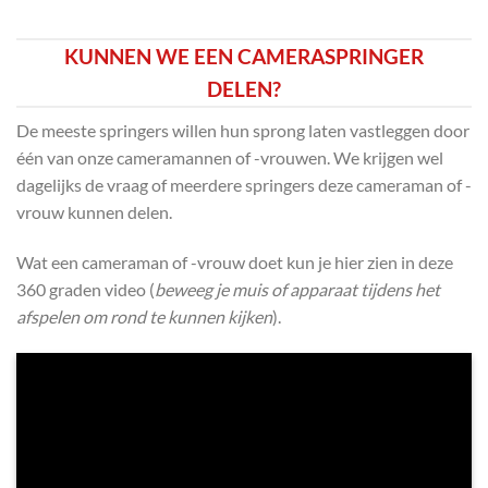
KUNNEN WE EEN CAMERASPRINGER
DELEN?
De meeste springers willen hun sprong laten vastleggen door
één van onze cameramannen of -vrouwen. We krijgen wel
dagelijks de vraag of meerdere springers deze cameraman of -
vrouw kunnen delen.
Wat een cameraman of -vrouw doet kun je hier zien in deze
360 graden video (
beweeg je muis of apparaat tijdens het
afspelen om rond te kunnen kijken
).