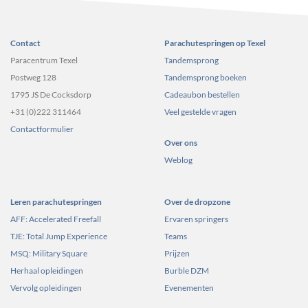
Contact
Parachutespringen op Texel
Paracentrum Texel
Tandemsprong
Postweg 128
Tandemsprong boeken
1795 JS De Cocksdorp
Cadeaubon bestellen
+31 (0)222 311464
Veel gestelde vragen
Contactformulier
Over ons
Weblog
Leren parachutespringen
Over de dropzone
AFF: Accelerated Freefall
Ervaren springers
TJE: Total Jump Experience
Teams
MSQ: Military Square
Prijzen
Herhaal opleidingen
Burble DZM
Vervolg opleidingen
Evenementen