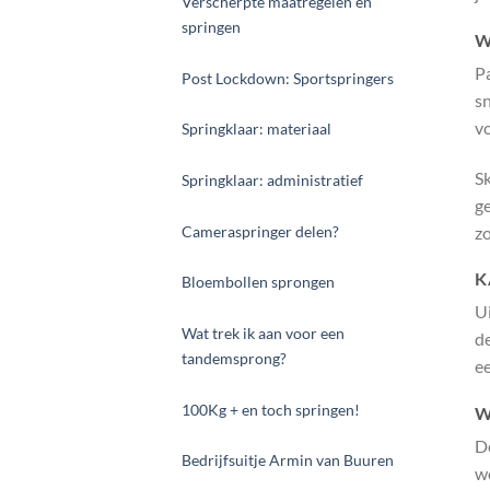
Verscherpte maatregelen en
springen
W
Pa
Post Lockdown: Sportspringers
s
vo
Springklaar: materiaal
Sk
Springklaar: administratief
g
zo
Cameraspringer delen?
K
Bloembollen sprongen
Ui
Wat trek ik aan voor een
d
tandemsprong?
e
100Kg + en toch springen!
W
De
Bedrijfsuitje Armin van Buuren
wo