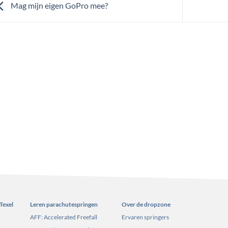
Mag mijn eigen GoPro mee?
Texel
Leren parachutespringen
Over de dropzone
AFF: Accelerated Freefall
Ervaren springers