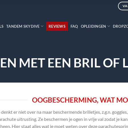
VA
LS
TANDEM SKYDIVE
REVIEWS
FAQ
OPLEIDINGEN
DROPZ
EN MET EEN BRIL OF 
OOGBESCHERMING, WAT MOE
 denkt er niet over na maar beschermende brilletjes, z.g.n. goggles,
rachute uitrusting. Ze beschermen je ogen in vrije val zodat je ka
 heen. Hier staat alles wat je moet weten over deze parachutespring