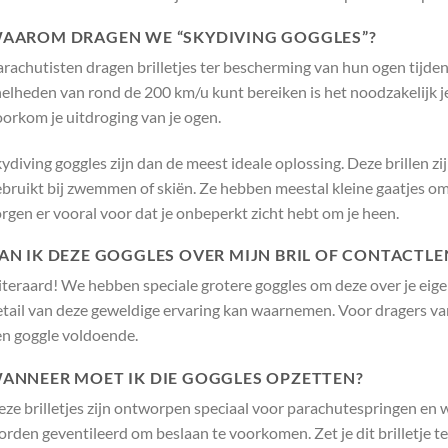
AAROM DRAGEN WE “SKYDIVING GOGGLES”?
rachutisten dragen brilletjes ter bescherming van hun ogen tijdens d
nelheden van rond de 200 km/u kunt bereiken is het noodzakelijk 
orkom je uitdroging van je ogen.
ydiving goggles zijn dan de meest ideale oplossing. Deze brillen zijn
ebruikt bij zwemmen of skiën. Ze hebben meestal kleine gaatjes o
rgen er vooral voor dat je onbeperkt zicht hebt om je heen.
AN IK DEZE GOGGLES OVER MIJN BRIL OF CONTACTL
teraard! We hebben speciale grotere goggles om deze over je eigen 
etail van deze geweldige ervaring kan waarnemen. Voor dragers va
en goggle voldoende.
ANNEER MOET IK DIE GOGGLES OPZETTEN?
ze brilletjes zijn ontworpen speciaal voor parachutespringen en 
rden geventileerd om beslaan te voorkomen. Zet je dit brilletje te vr