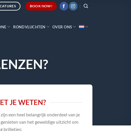
CATURES
BOOK NOW!
ONE
RONDVLUCHTEN
OVER ONS
LENZEN?
T JE WETEN?
 zijn een heel belangrijk onderdeel van je
n genieten van het geweldige uitzicht om
 brilletjes: