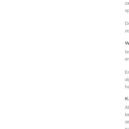
za
sp
De
zo
W
I
e
Er
al
ha
K
Al
be
ze
pa