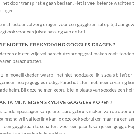
l het door transpiratie gaan beslaan. Het is veel beter te wachten t
ringen.
 instructeur zal zorg dragen voor een goggle en zal op tijd aangeven
rgt ook voor een juiste passing van de bril.
IE MOETEN ER SKYDIVING GOGGLES DRAGEN?
edereen die een vrije val parachutesprong gaat maken zoals tande
rvaren parachutisten.
 zijn mogelijkheden waarbij het niet noodzakelijk is zoals bij afsp
gemeen heb je goggles nodig. Parachutisten met meer ervaring kun
rde helm. Bij deze helmen gebruik je in plaats van goggles een hel
AN IK MIJN EIGEN SKYDIVE GOGGLES KOPEN?
s tandempassagier kan je uiteraard gebruik maken van de door ons 
ginnend vrij val leerling kan je deze ook gebruiken maar na een a
lf een goggle aan te schaffen. Voor een paar € kan je een goggle 
rachute uitrusting in jouw kleur.