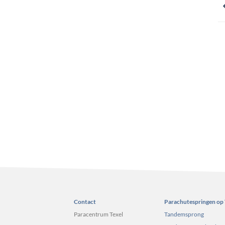
Contact
Parachutespringen op 
Paracentrum Texel
Tandemsprong