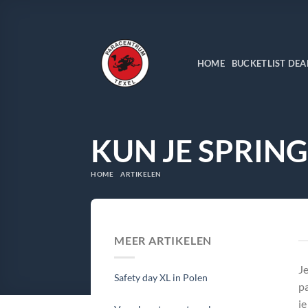
Ga
naar
inhoud
HOME
BUCKETLIST DEA
KUN JE SPRING
HOME
ARTIKELEN
MEER ARTIKELEN
Je
Safety day XL in Polen
pa
je