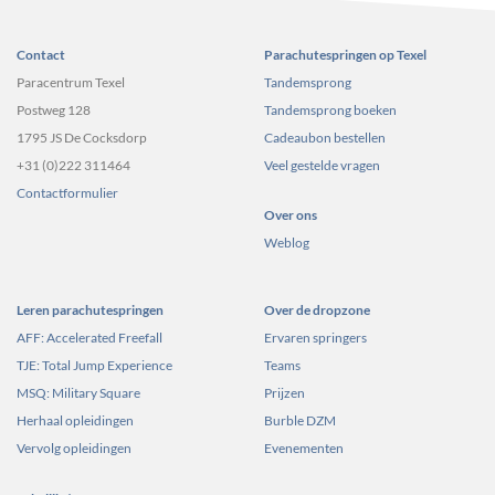
Contact
Parachutespringen op Texel
Paracentrum Texel
Tandemsprong
Postweg 128
Tandemsprong boeken
1795 JS De Cocksdorp
Cadeaubon bestellen
+31 (0)222 311464
Veel gestelde vragen
Contactformulier
Over ons
Weblog
Leren parachutespringen
Over de dropzone
AFF: Accelerated Freefall
Ervaren springers
TJE: Total Jump Experience
Teams
MSQ: Military Square
Prijzen
Herhaal opleidingen
Burble DZM
Vervolg opleidingen
Evenementen